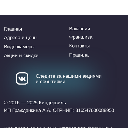
разрешения правообладателя запрещено,
номер
государственной регистрации права 804247
Виасан — туры для отдыха с
детьми на море