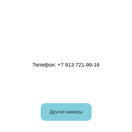
Вакансии
Главная
Франшиза
Адреса и цены
Контакты
Видеокамеры
Правила
Акции и скидки
Телефон:
+7 913 721-99-16
Следите за нашими акциями
и событиями
© 2016 — 2025 Киндервиль
ИП Гражданкина А.А. ОГРНИП: 316547600088950
Другие камеры
Все права защищены. Отправляя форму, вы
соглашаетесь с правилами обработки
персональных данных и даёте согласие на их
обработку. Использование торговой марки без