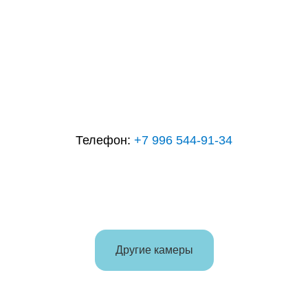
Телефон:
+7 996 544-91-34
Вакансии
Главная
Франшиза
Адреса и цены
Контакты
Видеокамеры
Правила
Акции и скидки
Другие камеры
Следите за нашими акциями
и событиями
© 2016 — 2025 Киндервиль