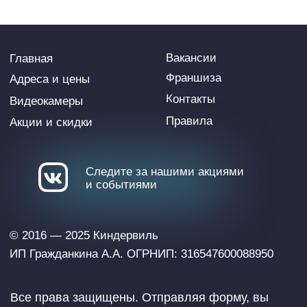
ИП Гражданкина А.А. ОГРНИП: 316547600088950
Все права защищены. Отправляя форму, вы
соглашаетесь с правилами обработки
персональных данных и даёте согласие на их
обработку. Использование торговой марки без
разрешения правообладателя запрещено,
номер
государственной регистрации права 804247
Виасан — туры для отдыха с
детьми на море
ИГРОВ
ОТ 0 ДО 